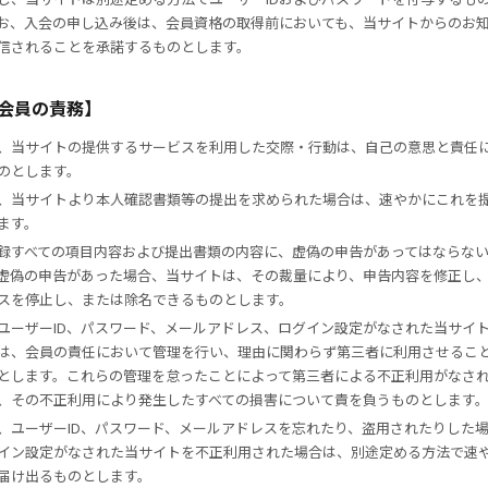
お、入会の申し込み後は、会員資格の取得前においても、当サイトからのお
信されることを承諾するものとします。
【会員の責務】
、当サイトの提供するサービスを利用した交際・行動は、自己の意思と責任
のとします。
、当サイトより本人確認書類等の提出を求められた場合は、速やかにこれを
ます。
録すべての項目内容および提出書類の内容に、虚偽の申告があってはならな
虚偽の申告があった場合、当サイトは、その裁量により、申告内容を修正し
スを停止し、または除名できるものとします。
ユーザーID、パスワード、メールアドレス、ログイン設定がなされた当サイ
は、会員の責任において管理を行い、理由に関わらず第三者に利用させるこ
とします。これらの管理を怠ったことによって第三者による不正利用がなさ
、その不正利用により発生したすべての損害について責を負うものとします
、ユーザーID、パスワード、メールアドレスを忘れたり、盗用されたりした
イン設定がなされた当サイトを不正利用された場合は、別途定める方法で速
届け出るものとします。