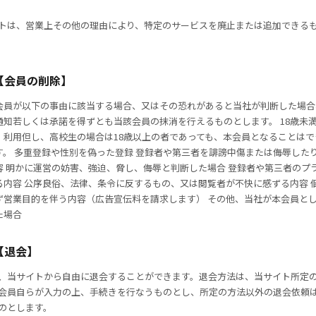
トは、営業上その他の理由により、特定のサービスを廃止または追加できる
【会員の削除】
会員が以下の事由に該当する場合、又はその恐れがあると当社が判断した場合
通知若しくは承諾を得ずとも当該会員の抹消を行えるものとします。 18歳未
・利用但し、高校生の場合は18歳以上の者であっても、本会員となることはで
す。 多重登録や性別を偽った登録 登録者や第三者を誹謗中傷または侮辱した
容 明かに運営の妨害、強迫、脅し、侮辱と判断した場合 登録者や第三者のプ
る内容 公序良俗、法律、条令に反するもの、又は閲覧者が不快に感ずる内容 
ず営業目的を伴う内容（広告宣伝料を請求します） その他、当社が本会員と
た場合
【退会】
、当サイトから自由に退会することができます。退会方法は、当サイト所定
会員自らが入力の上、手続きを行なうものとし、所定の方法以外の退会依頼
のとします。