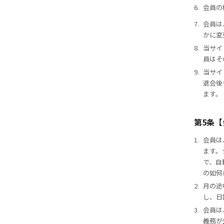
6.
会員の
7.
会員は
かに変
8.
当サイ
員はそ
9.
当サイ
退会後
ます。
第5条【
1.
会員は
ます。
で、自
の如何
2.
月の途
し、日
3.
会員は
義務が