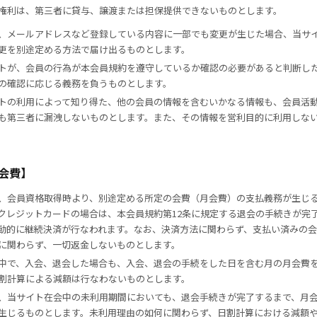
権利は、第三者に貸与、譲渡または担保提供できないものとします。
、メールアドレスなど登録している内容に一部でも変更が生じた場合、当サ
更を別途定める方法で届け出るものとします。
トが、会員の行為が本会員規約を遵守しているか確認の必要があると判断し
の確認に応じる義務を負うものとします。
トの利用によって知り得た、他の会員の情報を含むいかなる情報も、会員活
も第三者に漏洩しないものとします。また、その情報を営利目的に利用しな
会費】
、会員資格取得時より、別途定める所定の会費（月会費）の支払義務が生じ
クレジットカードの場合は、本会員規約第12条に規定する退会の手続きが完
動的に継続決済が行なわれます。なお、決済方法に関わらず、支払い済みの
に関わらず、一切返金しないものとします。
中で、入会、退会した場合も、入会、退会の手続をした日を含む月の月会費
割計算による減額は行なわないものとします。
、当サイト在会中の未利用期間においても、退会手続きが完了するまで、月
生じるものとします。未利用理由の如何に関わらず、日割計算における減額