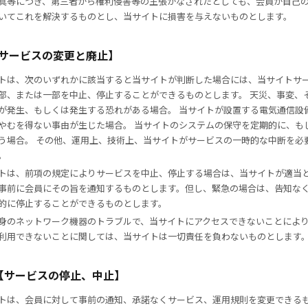
真等につき、第三者から権利侵害等の主張がなされたとしても、会員が自己
いてこれを解決するものとし、当サイトに損害を与えないものとします。
【サービスの変更と廃止】
トは、次のいずれかに該当すると当サイトが判断した場合には、当サイトサ
部、または一部を中止、停止することができるものとします。 天災、事変、
が発生、もしくは発生する恐れがある場合。 当サイトが設置する電気通信設
やむを得ない事由が生じた場合。 当サイトのシステムの保守を定期的に、も
う場合。 その他、運用上、技術上、当サイトがサービスの一時的な中断を必
。
トは、前項の規定によりサービスを中止、停止する場合は、当サイトが適当
事前に会員にその旨を通知するものとします。但し、緊急の場合は、告知な
的に停止することができるものとします。
身のネットワーク機器のトラブルで、当サイトにアクセスできないことによ
利用できないことに関しては、当サイトは一切責任を負わないものとします
条【サービスの停止、中止】
トは、会員に対して事前の通知、承諾なくサービス、運用規則を変更できる