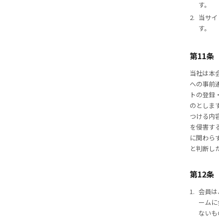
す。
2.
当サイ
す。
第11条
当社は本
への事前
トの登録
のとしま
つける内
を侵害す
に関わら
と判断し
第12条
1.
会員は
ームに
ないも