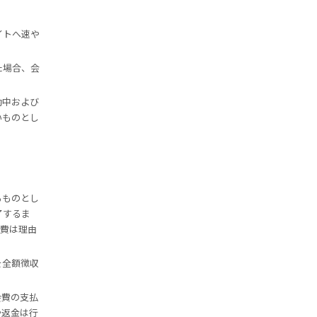
イトへ速や
た場合、会
動中および
いものとし
るものとし
了するま
会費は理由
を全額徴収
会費の支払
や返金は行