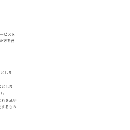
るサービスを
た方を含
のとしま
のとしま
す。
これを承諾
先するもの