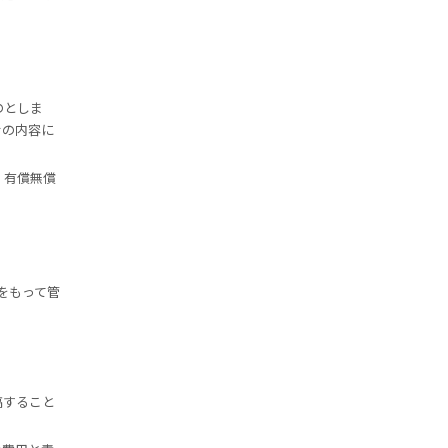
のとしま
せの内容に
、有償無償
をもって管
稿すること