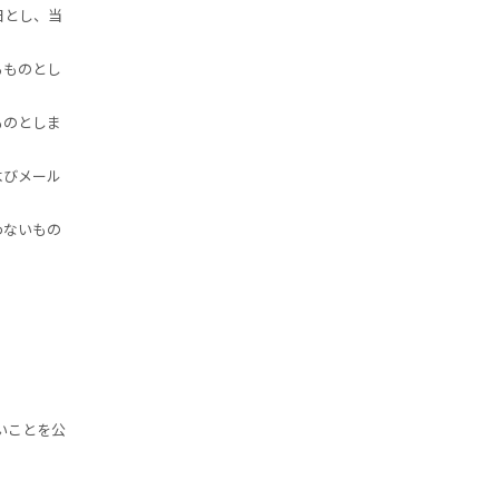
日とし、当
るものとし
ものとしま
よびメール
わないもの
いことを公