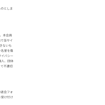
ものとしま
、本会員
満で当サイ
きないも
り名誉を傷
ライバシー
個人、団体
して不適切
の退会フォ
は受け付け