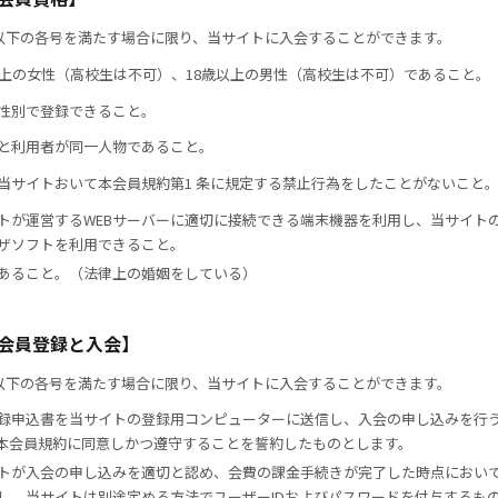
以下の各号を満たす場合に限り、当サイトに入会することができます。
以上の女性（高校生は不可）、18歳以上の男性（高校生は不可）であること。
性別で登録できること。
と利用者が同一人物であること。
当サイトおいて本会員規約第1 条に規定する禁止行為をしたことがないこと
トが運営するWEBサーバーに適切に接続できる端末機器を利用し、当サイト
ザソフトを利用できること。
あること。（法律上の婚姻をしている）
【会員登録と入会】
以下の各号を満たす場合に限り、当サイトに入会することができます。
録申込書を当サイトの登録用コンピューターに送信し、入会の申し込みを行
本会員規約に同意しかつ遵守することを誓約したものとします。
トが入会の申し込みを適切と認め、会費の課金手続きが完了した時点におい
し、当サイトは別途定める方法でユーザーIDおよびパスワードを付与するも