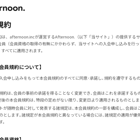
規約
は、afternoon.incが運営するAfternoon.（以下「当サイト」）の提供す
会員（会員資格の取得の有無にかかわらず、当サイトへの入会申し込みを行っ
）すべてに適用されます。
【会員規約について】
入会申し込みをもって本会員規約のすべてに同意･承諾し､規約を遵守するも
規約は､会員の事前の承諾を得ることなく変更でき､会員はこれを承諾するも
更後の本会員規約は､特段の定めがない限り､変更日より適用されるものとしま
トが随時会員に対して発表する諸規定は､本会員規約の一部を構成し､会員は
のとします｡諸規定が本会員規約と異なっている場合には､諸規定の適用が優
す。
【会員資格】