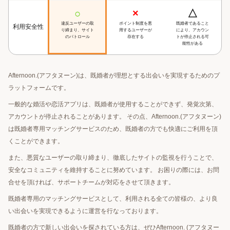
○
×
△
違反ユーザーの取
ポイント制度を悪
既婚者であること
利用安全性
り締まり、サイト
用するユーザーが
により、アカウン
のパトロール
存在する
トが停止される可
能性がある
Afternoon.(アフタヌーン)は、既婚者が理想とする出会いを実現するためのプ
ラットフォームです。
一般的な婚活や恋活アプリは、既婚者が使用することができず、発覚次第、
アカウントが停止されることがあります。 その点、Afternoon.(アフタヌーン)
は既婚者専用マッチングサービスのため、既婚者の方でも快適にご利用を頂
くことができます。
また、悪質なユーザーの取り締まり、徹底したサイトの監視を行うことで、
安全なコミュニティを維持することに努めています。 お困りの際には、お問
合せを頂ければ、サポートチームが対応をさせて頂きます。
既婚者専用のマッチングサービスとして、利用される全ての皆様の、より良
い出会いを実現できるように運営を行なっております。
既婚者の方で新しい出会いを探されている方は、ぜひAfternoon. (アフタヌー