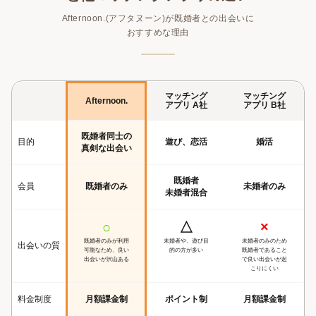
Afternoon.(アフタヌーン)が既婚者との出会いに
おすすめな理由
マッチング
マッチング
Afternoon.
アプリ A社
アプリ B社
既婚者同士の
目的
遊び、恋活
婚活
真剣な出会い
既婚者
会員
既婚者のみ
未婚者のみ
未婚者混合
○
△
×
既婚者のみが利用
未婚者や、遊び目
未婚者のみのため
出会いの質
可能なため、良い
的の方が多い
既婚者であること
出会いが沢山ある
で良い出会いが起
こりにくい
料金制度
月額課金制
ポイント制
月額課金制