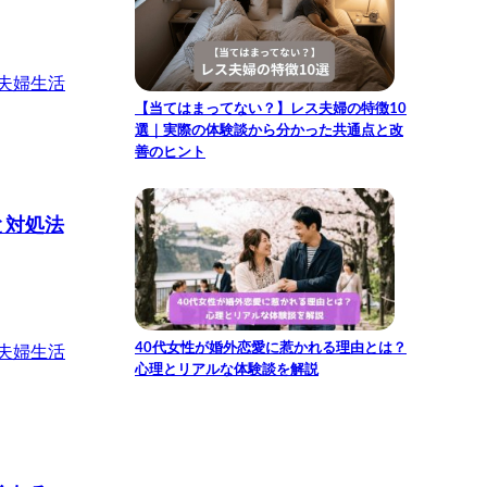
夫婦生活
【当てはまってない？】レス夫婦の特徴10
選｜実際の体験談から分かった共通点と改
善のヒント
と対処法
40代女性が婚外恋愛に惹かれる理由とは？
夫婦生活
心理とリアルな体験談を解説