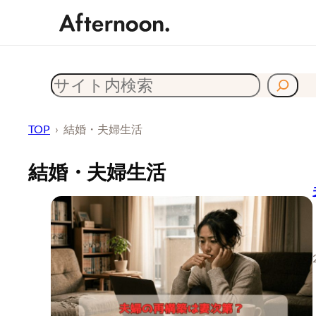
内
容
検
を
索
ス
TOP
›
結婚・夫婦生活
キ
ッ
結婚・夫婦生活
プ