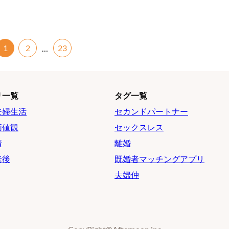
1
2
23
…
リ一覧
タグ一覧
夫婦生活
セカンドパートナー
価値観
セックスレス
情
離婚
老後
既婚者マッチングアプリ
夫婦仲