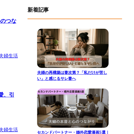
新着記事
心のつな
夫婦生活
夫婦の再構築は妻次第？「私だけが苦し
い」と感じるサレ妻へ
愛、引
夫婦生活
セカンドパートナー・婚外恋愛漫画5選｜