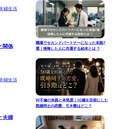
夫婦生活
職場でセカンドパートナーになった末路7
と関係
選｜後悔した人に共通する結末とは ？
夫婦生活
W不倫の末路と本気度｜50歳を目前にした
既婚同士の恋愛、引き際はどこ？
と夫婦