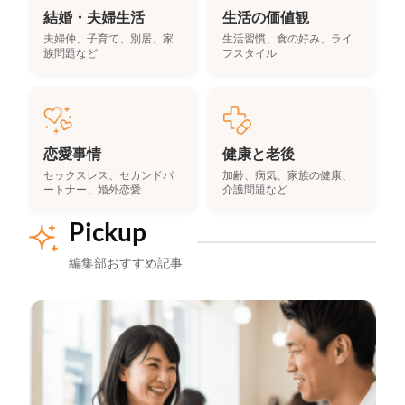
結婚・夫婦生活
生活の価値観
夫婦仲、子育て、別居、家
生活習慣、食の好み、ライ
族問題など
フスタイル
恋愛事情
健康と老後
セックスレス、セカンドパ
加齢、病気、家族の健康、
ートナー、婚外恋愛
介護問題など
Pickup
編集部おすすめ記事