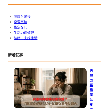
健康と老後
恋愛事情
指定なし
生活の価値観
結婚・夫婦生活
新着記事
夫
婦
の
再
構
築
は
妻