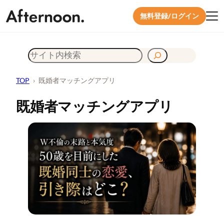
無料登録/ログイン
内
検
容
を
索
ス
TOP
›
既婚者マッチングアプリ
キ
既婚者マッチングアプリ
ッ
プ