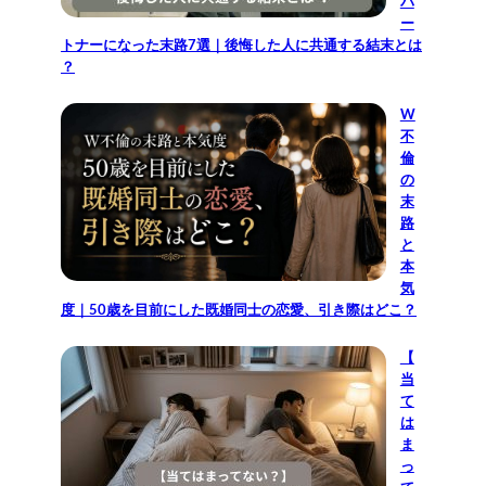
パ
ー
トナーになった末路7選｜後悔した人に共通する結末とは
？
W
不
倫
の
末
路
と
本
気
度｜50歳を目前にした既婚同士の恋愛、引き際はどこ？
【
当
て
は
ま
っ