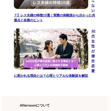
て
な
い
？】レス夫婦の特徴10選｜実際の体験談から分かった共
通点と改善のヒント
40
代
女
性
が
婚
外
恋
愛
に惹かれる理由とは？心理とリアルな体験談を解説
Afternoonについて