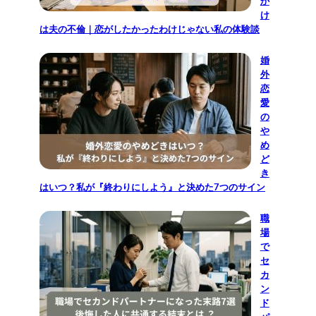
か
け
は夫の不倫｜恋がしたかったわけじゃない私の体験談
婚
外
恋
愛
の
や
め
ど
き
はいつ？私が『終わりにしよう』と決めた7つのサイン
職
場
で
セ
カ
ン
ド