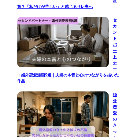
次
第？「私だけが苦しい」と感じるサレ妻へ
セ
カ
ン
ド
パ
ー
ト
ナ
ー
・婚外恋愛漫画5選｜夫婦の本音と心のつながりを描いた
作品
婚
外
恋
愛
の
き
っ